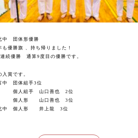
北中 団体形優勝
年も優勝旗 、持ち帰りました！
年連続優勝 通算9度目の優勝です。
の入賞です。
富中 団体組手3位
人組手 山口善也 2位
人形 山口善也 3位
北中 個人形 井上龍 3位