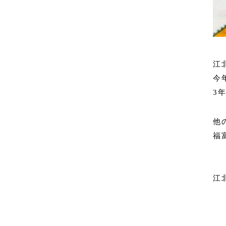
江
今
3
他
福
個
個
江